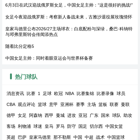
6月3日在武汉迎战俄罗斯女足，中国女足主帅：“这是很好的挑战!”
女足今夜迎战俄罗斯：考察新人备战未来，古雅沙退役展玫瑰情怀
皇家马德里公布2026/27主场球衣：白底配粉与深绿，桑巴·科纳特
与邓弗里斯转会传闻添热点
随着比分定格5
中国女足主帅：同时着眼亚运会与世界杯备赛
热门球队
消息资讯
比赛
1
足球
欧冠
NBA
比赛集锦
比赛录像
球员
CBA
观点评论
篮球
意甲
亚洲杯
赛季
主场
篮板
联赛
曼联
德甲
女足
阿森纳
西甲
曼城
进攻
亚冠
广东
国米
球队
助攻
客场
利物浦
球迷
皇马
罗马
防守
国足
切尔西
中国女篮
英超
巴萨
皇家马德里
那不勒斯
中国
中超
战术
中国篮球