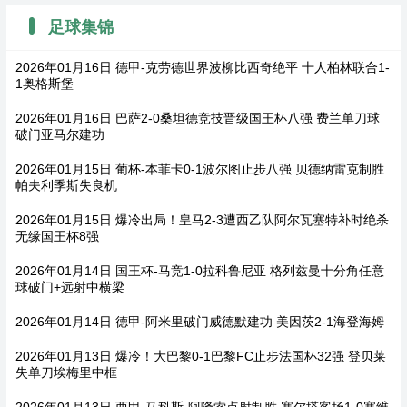
足球集锦
2026年01月16日 德甲-克劳德世界波柳比西奇绝平 十人柏林联合1-
1奥格斯堡
2026年01月16日 巴萨2-0桑坦德竞技晋级国王杯八强 费兰单刀球
破门亚马尔建功
2026年01月15日 葡杯-本菲卡0-1波尔图止步八强 贝德纳雷克制胜
帕夫利季斯失良机
2026年01月15日 爆冷出局！皇马2-3遭西乙队阿尔瓦塞特补时绝杀
无缘国王杯8强
2026年01月14日 国王杯-马竞1-0拉科鲁尼亚 格列兹曼十分角任意
球破门+远射中横梁
2026年01月14日 德甲-阿米里破门威德默建功 美因茨2-1海登海姆
2026年01月13日 爆冷！大巴黎0-1巴黎FC止步法国杯32强 登贝莱
失单刀埃梅里中框