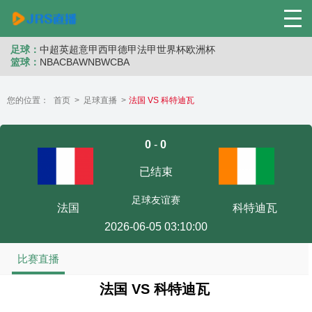
足球：
中超
英超
意甲
西甲
德甲
法甲
世界杯
欧洲杯
篮球：
NBA
CBA
WNB
WCBA
您的位置：
首页
>
足球直播
>
法国 VS 科特迪瓦
0
-
0
已结束
足球友谊赛
法国
科特迪瓦
2026-06-05 03:10:00
比赛直播
法国 VS 科特迪瓦