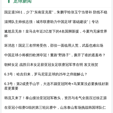
足球新闻
国足退3补1，少了“东南亚克星”，朱鹏宇给张玉宁当替补 防线不稳
淄博队主帅侯志强：城市联赛助力中国足球“基础建设”｜专访
尴尬且无奈！皇马去年近2亿签下的4名国脚新援，今夏均无缘世界
杯
坏消息！国足三名悍将受伤，邵佳一面临用人荒，武磊也难出场
中国足球小将横扫欧洲夺冠！董路“野路子”，撕开了谁的遮羞布？
朝鲜女足 战胜日本女足获亚冠女足联赛冠军李在明 发文祝贺
6.3号：哈吉归来，罗马尼亚足球的25年之痒能解么？
6.3号：第2成烫手山芋，大连不踢亚冠阿奇+马莱莱没必要换练好新
星更重要
韩流又来了！泰山接洽亚冠冠军教头，资历与名气全面压过徐正源
在亚冠小组赛G组的第三轮比赛中，山东泰山客场挑战韩国球队仁