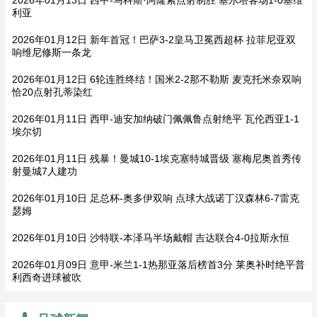
2026年01月13日 西甲-马科斯·阿隆索点射制胜 塞尔塔客场1-0塞维
利亚
2026年01月12日 新年首冠！巴萨3-2皇马卫冕西超杯 拉菲尼亚双
响维尼修斯一条龙
2026年01月12日 6轮连胜终结！国米2-2那不勒斯 麦克托米奈双响
恰20点射孔蒂染红
2026年01月11日 西甲-迪安加纳破门佩佩鲁点射绝平 瓦伦西亚1-1
埃尔切
2026年01月11日 残暴！曼城10-1埃克塞特城晋级 塞梅尼奥首秀传
射曼城7人建功
2026年01月10日 足总杯-奥多伊双响 点球大战诺丁汉森林6-7雷克
瑟姆
2026年01月10日 沙特联-本泽马半场戴帽 吉达联合4-0拉斯永恒
2026年01月09日 意甲-米兰1-1热那亚落后榜首3分 莱奥补时绝平普
利西奇进球被吹